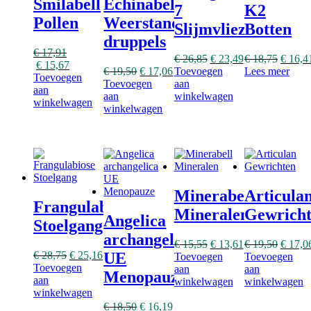
Smilabell
Echinabell
7
K2
Pollen
Weerstand
Slijmvliezen
Botten
druppels
Oorspronkelijke
€
17,91
€
26,85
€
23,49
€
18,75
€
16,4
prijs
Huidige
€
15,67
€
19,50
€
17,06
Toevoegen
Lees meer
was:
prijs
Toevoegen
Toevoegen
aan
€ 19,50.
is:
aan
aan
winkelwagen
€ 17,91.
winkelwagen
winkelwagen
Minerabell
Articula
Frangulabiose
Mineralen
Gewrich
Angelica
Stoelgang
archangelica
€
15,55
€
13,61
€
19,50
€
17,0
€
28,75
€
25,16
UE
Toevoegen
Toevoegen
Toevoegen
aan
aan
Menopauze
aan
winkelwagen
winkelwagen
winkelwagen
€
18,50
€
16,19