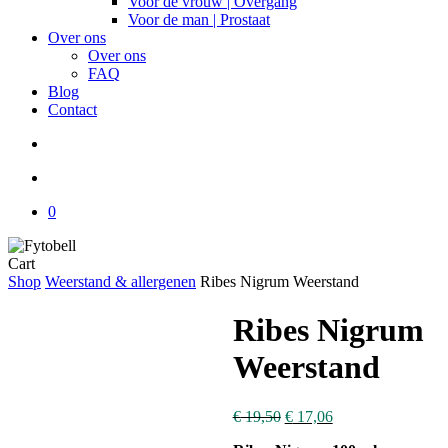
Voor de vrouw | Overgang
Voor de man | Prostaat
Over ons
Over ons
FAQ
Blog
Contact
search
account
0
Close
Cart
Cart
Shop
Weerstand & allergenen
Ribes Nigrum Weerstand
Ribes Nigrum
Weerstand
€
19,50
€
17,06