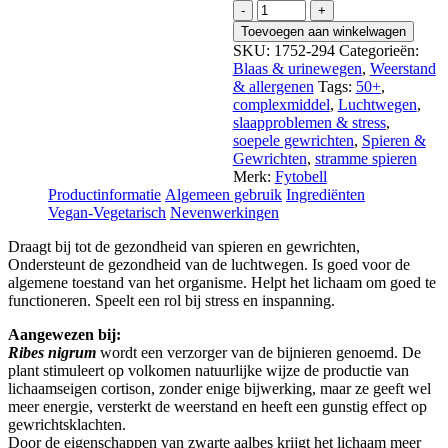
Ribes
Nigrum
Toevoegen aan winkelwagen
Weerstand
SKU:
1752-294
Categorieën:
aantal
Blaas & urinewegen
,
Weerstand
& allergenen
Tags:
50+
,
complexmiddel
,
Luchtwegen
,
slaapproblemen & stress
,
soepele gewrichten
,
Spieren &
Gewrichten
,
stramme spieren
Merk:
Fytobell
Productinformatie
Algemeen gebruik
Ingrediënten
Vegan-Vegetarisch
Nevenwerkingen
Draagt bij tot de gezondheid van spieren en gewrichten,
Ondersteunt de gezondheid van de luchtwegen. Is goed voor de
algemene toestand van het organisme. Helpt het lichaam om goed te
functioneren. Speelt een rol bij stress en inspanning.
Aangewezen bij:
Ribes nigrum
wordt een verzorger van de bijnieren genoemd. De
plant stimuleert op volkomen natuurlijke wijze de productie van
lichaamseigen cortison, zonder enige bijwerking, maar ze geeft wel
meer energie, versterkt de weerstand en heeft een gunstig effect op
gewrichtsklachten.
Door de eigenschappen van zwarte aalbes krijgt het lichaam meer