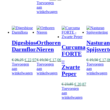
Toevoegen
aan
winkelwagen
Digesbiose
Orthoren
Nasturan
Curcuma
Darmflora
Nieren
Spijsvert
FORTE
–
€
26,25
€
22,97
€
19,50
€
17,06
€
19,50
€
17,0
Toevoegen
Toevoegen
Toevoegen
Zwarte
aan
aan
aan
Peper
winkelwagen
winkelwagen
winkelwagen
€
23,85
€
20,87
Toevoegen
aan
winkelwagen