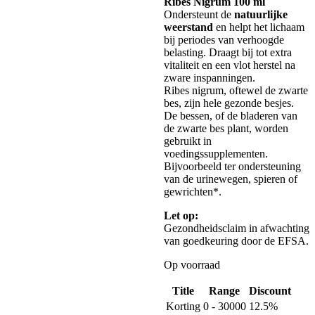
Ribes Nigrum 100 ml
Ondersteunt de
natuurlijke
weerstand
en helpt het lichaam
bij periodes van verhoogde
belasting. Draagt bij tot extra
vitaliteit en een vlot herstel na
zware inspanningen.
Ribes nigrum, oftewel de zwarte
bes, zijn hele gezonde besjes.
De bessen, of de bladeren van
de zwarte bes plant, worden
gebruikt in
voedingssupplementen.
Bijvoorbeeld ter ondersteuning
van de urinewegen, spieren of
gewrichten*.
Let op:
Gezondheidsclaim in afwachting
van goedkeuring door de EFSA.
Op voorraad
Title
Range
Discount
Korting
0 - 30000
12.5%