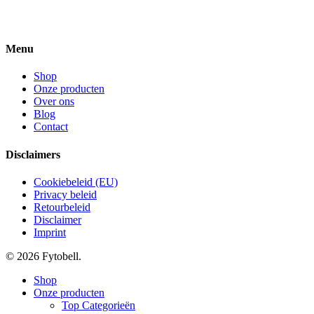
Menu
Shop
Onze producten
Over ons
Blog
Contact
Disclaimers
Cookiebeleid (EU)
Privacy beleid
Retourbeleid
Disclaimer
Imprint
© 2026 Fytobell.
Close
Shop
Menu
Onze producten
Top Categorieën