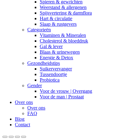
Spieren & gewrichten
Weerstand & allergenen
Spijsvertering & darmflora
Hart & circulatie
Slaap & rustgevers
Categorieën
Vitaminen & Mineralen
Cholesterol & bloeddruk
Gal & lever
Blaas & urinewegen
Energie & Detox
Gezondheidstips
Suikervervanger
Tussendoortje
Probiotica
Gender
Voor de vrouw | Overgang
Voor de man | Prostaat
Over ons
Over ons
FAQ
Blog
Contact