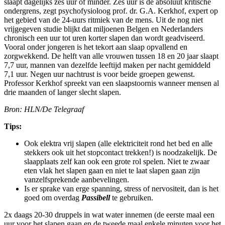
slaapt dagelijks zes uur of minder. Zes uur is de absoluut kritische
ondergrens, zegt psychofysioloog prof. dr. G.A. Kerkhof, expert op
het gebied van de 24-uurs ritmiek van de mens. Uit de nog niet
vrijgegeven studie blijkt dat miljoenen Belgen en Nederlanders
chronisch een uur tot uren korter slapen dan wordt geadviseerd.
Vooral onder jongeren is het tekort aan slaap opvallend en
zorgwekkend. De helft van alle vrouwen tussen 18 en 20 jaar slaapt
7,7 uur, mannen van dezelfde leeftijd maken per nacht gemiddeld
7,1 uur. Negen uur nachtrust is voor beide groepen gewenst.
Professor Kerkhof spreekt van een slaapstoornis wanneer mensen al
drie maanden of langer slecht slapen.
Bron: HLN/De Telegraaf
Tips:
Ook elektra vrij slapen (alle elektriciteit rond het bed en alle
stekkers ook uit het stopcontact trekken!) is noodzakelijk. De
slaapplaats zelf kan ook een grote rol spelen. Niet te zwaar
eten vlak het slapen gaan en niet te laat slapen gaan zijn
vanzelfsprekende aanbevelingen.
Is er sprake van erge spanning, stress of nervositeit, dan is het
goed om overdag
Passibell
te gebruiken.
2x daags 20-30 druppels in wat water innemen (de eerste maal een
uur voor het slapen gaan en de tweede maal enkele minuten voor het