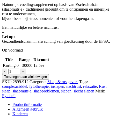
Natuurlijk voedingssupplement op basis van
Eschscholzia
(slaapmutsje), traditioneel gebruikt om te ontspannen en innerlijke
rust te ondersteunen,
bijvoorbeeld bij stressmomenten of voor het slapengaan.
Een natuurlijke en betere nachtrust
–
Let op:
Gezondheidsclaim in afwachting van goedkeuring door de EFSA.
Op voorraad
Title
Range
Discount
Korting
0 - 30000
12.5%
Escholcin
druppels
Toevoegen aan winkelwagen
Slapen
SKU:
2899-912
Categorie:
Slaap & rustgevers
Tags:
aantal
complexmiddel
,
fytotherapie
,
inslapen
,
nachtrust
,
relaxatie
,
Rust
,
slaap
,
slaapmutsje
,
slaapproblemen
,
slapen
,
slecht slapen
Merk:
Fytobell
Productinformatie
Algemeen gebruik
Kinderen