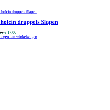
holcin druppels Slapen
50
€
17,06
oegen aan winkelwagen