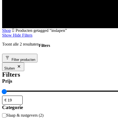
Shop
Producten getagged “inslapen”
Show
Hide
Filters
Toont alle 2 resultaten
Filters
Close
Filter producten
Filters
Sluiten
Filters
Prijs
Categorie
Categorie
Slaap & rustgevers
(
2
)