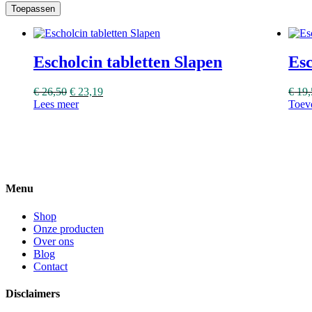
Toepassen
Escholcin tabletten Slapen
Esc
€
26,50
€
23,19
€
19,
Lees meer
Toev
Menu
Shop
Onze producten
Over ons
Blog
Contact
Disclaimers