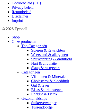
Cookiebeleid (EU)
Privacy beleid
Retourbeleid
Disclaimer
Imprint
© 2026 Fytobell.
Close
Shop
Menu
Onze producten
Top Categorieën
Spieren & gewrichten
Weerstand & allergenen
Spijsvertering & darmflora
Hart & circulatie
Slaap & rustgevers
Categorieën
Vitaminen & Mineralen
Cholesterol & bloeddruk
Gal & lever
Blaas & urinewegen
Energie & Detox
Gezondheidstips
Suikervervanger
Tussendoortje