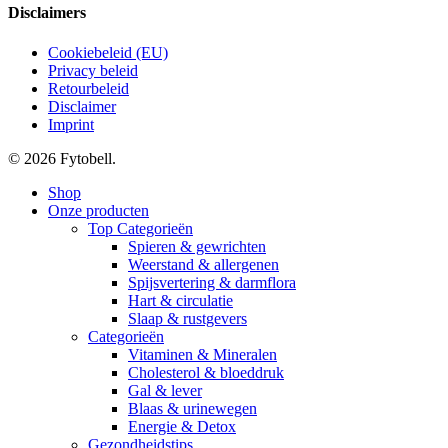
Disclaimers
Cookiebeleid (EU)
Privacy beleid
Retourbeleid
Disclaimer
Imprint
© 2026 Fytobell.
Close
Shop
Menu
Onze producten
Top Categorieën
Spieren & gewrichten
Weerstand & allergenen
Spijsvertering & darmflora
Hart & circulatie
Slaap & rustgevers
Categorieën
Vitaminen & Mineralen
Cholesterol & bloeddruk
Gal & lever
Blaas & urinewegen
Energie & Detox
Gezondheidstips