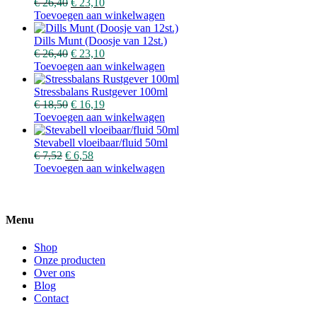
€
26,40
€
23,10
Toevoegen aan winkelwagen
Dills Munt (Doosje van 12st.)
€
26,40
€
23,10
Toevoegen aan winkelwagen
Stressbalans Rustgever 100ml
€
18,50
€
16,19
Toevoegen aan winkelwagen
Stevabell vloeibaar/fluid 50ml
€
7,52
€
6,58
Toevoegen aan winkelwagen
Menu
Shop
Onze producten
Over ons
Blog
Contact