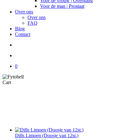
Voor de vrouw | Overgang
Voor de man | Prostaat
Over ons
Over ons
FAQ
Blog
Contact
search
account
0
Close
Cart
Cart
Dills Limoen (Doosje van 12st.)