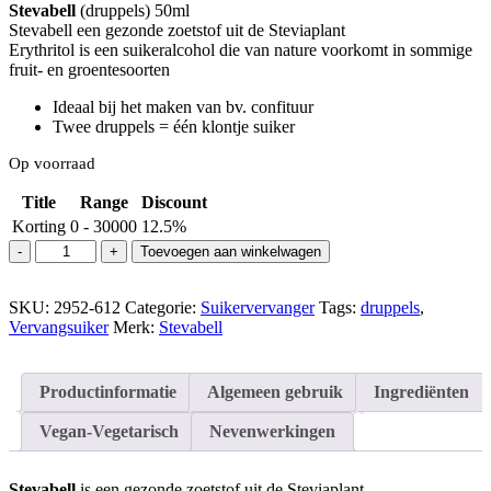
Stevabell
(druppels) 50ml
Stevabell een gezonde zoetstof uit de Steviaplant
Erythritol is een suikeralcohol die van nature voorkomt in sommige
fruit- en groentesoorten
Ideaal bij het maken van bv. confituur
Twee druppels = één klontje suiker
Op voorraad
Title
Range
Discount
Korting
0 - 30000
12.5%
Stevabell
Toevoegen aan winkelwagen
vloeibaar/fluid
50ml
SKU:
aantal
2952-612
Categorie:
Suikervervanger
Tags:
druppels
,
Vervangsuiker
Merk:
Stevabell
Productinformatie
Algemeen gebruik
Ingrediënten
Vegan-Vegetarisch
Nevenwerkingen
Stevabell
is een gezonde zoetstof uit de Steviaplant.