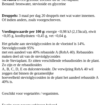
Bestand: bronwater, stevioside en glycerine
Druppels:
3 maal per dag 20 druppels met wat water innemen.
Of indien anders, zoals voorgeschreven.
Voedingswaarde per 100 g:
energie <0,98 kJ (2,15kcal), eiwit
<0,05 g, koolhydraten <0,45 g, vet <0,04 g.
Het gehalte aan steviolglycosiden in de vloeistof is 14%.
Steviolglycoside 95%
met een aandeel van 40% rebauside A (RebA 40). Rebausides
maken deel uit van de steviolglycosides
in de Steviaplant. Er zitten verschillende rebaudiosides in de plant.
Zo zijn er de rebaudiosides
A, B, C, D, E en dulcestevioside. De verwijzing RebA 40 wil
zeggen dat binnen de gezamenlijke
hoeveelheid steviolglycosiden in de plant het aandeel rebauside A
40% is.
Geschikt voor vegetariërs / veganisten.