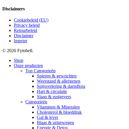
Disclaimers
Cookiebeleid (EU)
Privacy beleid
Retourbeleid
Disclaimer
Imprint
© 2026 Fytobell.
Close
Shop
Menu
Onze producten
Top Categorieën
Spieren & gewrichten
Weerstand & allergenen
Spijsvertering & darmflora
Hart & circulatie
Slaap & rustgevers
Categorieën
Vitaminen & Mineralen
Cholesterol & bloeddruk
Gal & lever
Blaas & urinewegen
Energie & Detox