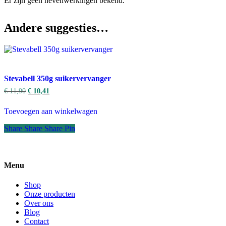
Er zijn geen nevenwerkingen bekend.
Andere suggesties…
Stevabell 350g suikervervanger
€
11,90
€
10,41
Toevoegen aan winkelwagen
Share
Share
Share
Share
Pin
Menu
Shop
Onze producten
Over ons
Blog
Contact