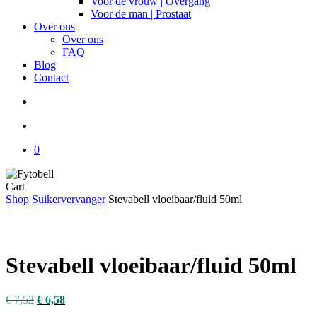
Voor de vrouw | Overgang
Voor de man | Prostaat
Over ons
Over ons
FAQ
Blog
Contact
search
account
0
Close
Cart
Cart
Shop
Suikervervanger
Stevabell vloeibaar/fluid 50ml
Stevabell vloeibaar/fluid 50ml
€
7,52
€
6,58