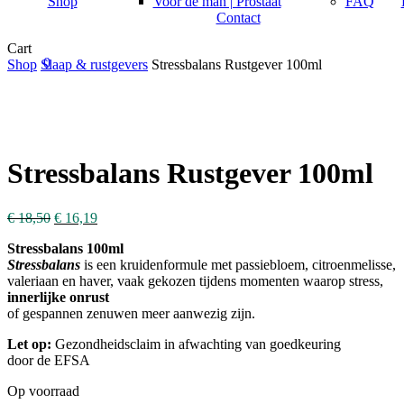
Shop
Voor de man | Prostaat
FAQ
Contact
Close
Cart
0
Cart
Shop
Slaap & rustgevers
Stressbalans Rustgever 100ml
search
account
Stressbalans Rustgever 100ml
€
18,50
€
16,19
Stressbalans 100ml
Stressbalans
is een kruidenformule met passiebloem, citroenmelisse,
valeriaan en haver, vaak gekozen tijdens momenten waarop stress,
innerlijke onrust
of gespannen zenuwen meer aanwezig zijn.
Let op:
Gezondheidsclaim in afwachting van goedkeuring
door de EFSA
Op voorraad