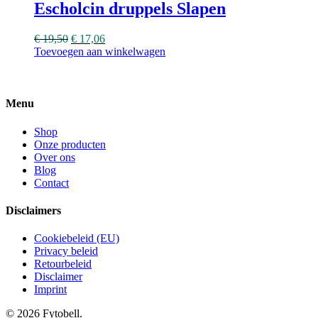
Escholcin druppels Slapen
€
19,50
€
17,06
Toevoegen aan winkelwagen
Menu
Shop
Onze producten
Over ons
Blog
Contact
Disclaimers
Cookiebeleid (EU)
Privacy beleid
Retourbeleid
Disclaimer
Imprint
© 2026 Fytobell.