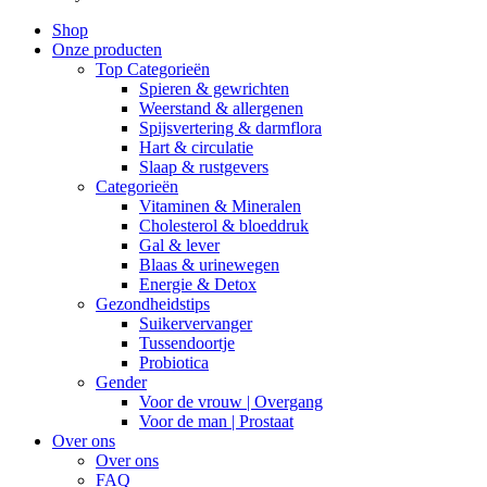
Close
Shop
Menu
Onze producten
Top Categorieën
Spieren & gewrichten
Weerstand & allergenen
Spijsvertering & darmflora
Hart & circulatie
Slaap & rustgevers
Categorieën
Vitaminen & Mineralen
Cholesterol & bloeddruk
Gal & lever
Blaas & urinewegen
Energie & Detox
Gezondheidstips
Suikervervanger
Tussendoortje
Probiotica
Gender
Voor de vrouw | Overgang
Voor de man | Prostaat
Over ons
Over ons
FAQ