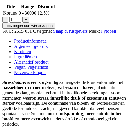
Title
Range
Discount
Korting
0 - 30000
12.5%
Stressbalans
Rustgever
Toevoegen aan winkelwagen
100ml
SKU:
2615-031
Categorie:
Slaap & rustgevers
Merk:
Fytobell
aantal
Productinformatie
Algemeen gebruik
Kinderen
Ingrediënten
Alternatief product
Vegan-Vegetarisch
Nevenwerkingen
Stressbalans
is een zorgvuldig samengestelde kruidenformule met
passiebloem
,
citroenmelisse
,
valeriaan
en
haver
, planten die al
generaties lang worden gebruikt in traditionele bereidingen voor
momenten waarop
stress
,
innerlijke druk
of
gespannen zenuwen
sterker voelbaar zijn. De combinatie van bloem‑ en wortel­extracten
geeft de formule een zacht, rustgevend karakter dat veel mensen
spontaan associëren met
meer ontspanning
,
meer ruimte in het
hoofd
en
meer evenwicht
tijdens drukke of emotioneel geladen
periodes.