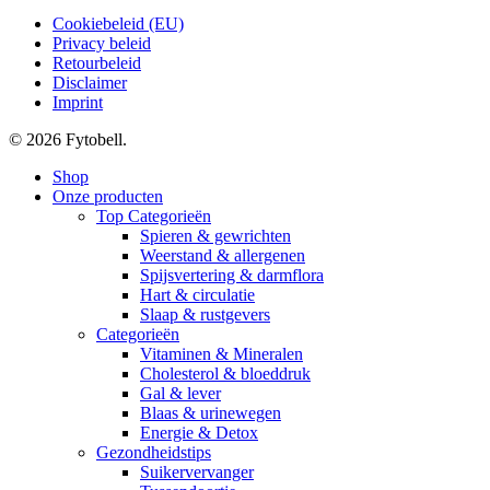
Cookiebeleid (EU)
Privacy beleid
Retourbeleid
Disclaimer
Imprint
© 2026 Fytobell.
Close
Shop
Menu
Onze producten
Top Categorieën
Spieren & gewrichten
Weerstand & allergenen
Spijsvertering & darmflora
Hart & circulatie
Slaap & rustgevers
Categorieën
Vitaminen & Mineralen
Cholesterol & bloeddruk
Gal & lever
Blaas & urinewegen
Energie & Detox
Gezondheidstips
Suikervervanger