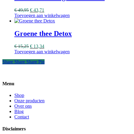
€
49,95
€
43,71
Toevoegen aan winkelwagen
Groene thee Detox
€
15,25
€
13,34
Toevoegen aan winkelwagen
Share
Share
Share
Share
Pin
Menu
Shop
Onze producten
Over ons
Blog
Contact
Disclaimers