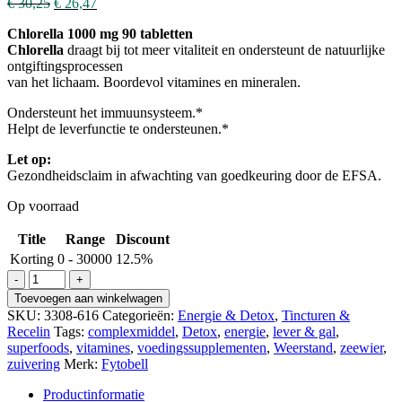
€
30,25
€
26,47
Chlorella 1000 mg 90 tabletten
Chlorella
draagt bij tot meer vitaliteit en ondersteunt de natuurlijke
ontgiftingsprocessen
van het lichaam. Boordevol vitamines en mineralen.
Ondersteunt het immuunsysteem.*
Helpt de leverfunctie te ondersteunen.*
Let op:
Gezondheidsclaim in afwachting van goedkeuring door de EFSA.
Op voorraad
Title
Range
Discount
Korting
0 - 30000
12.5%
Chlorella
1000mg
Toevoegen aan winkelwagen
Detox
SKU:
3308-616
Categorieën:
Energie & Detox
,
Tincturen &
aantal
Recelin
Tags:
complexmiddel
,
Detox
,
energie
,
lever & gal
,
superfoods
,
vitamines
,
voedingssupplementen
,
Weerstand
,
zeewier
,
zuivering
Merk:
Fytobell
Productinformatie