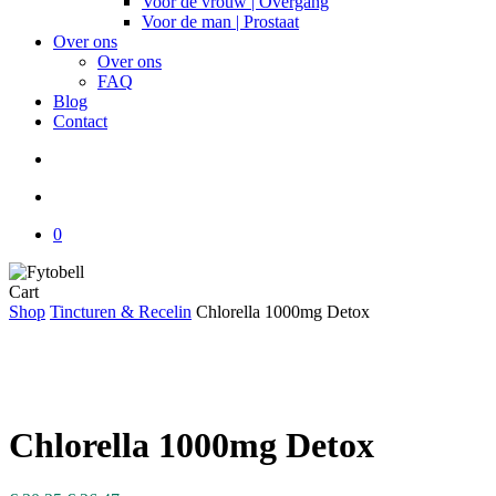
Voor de vrouw | Overgang
Voor de man | Prostaat
Over ons
Over ons
FAQ
Blog
Contact
search
account
0
Close
Cart
Cart
Shop
Tincturen & Recelin
Chlorella 1000mg Detox
Chlorella 1000mg Detox