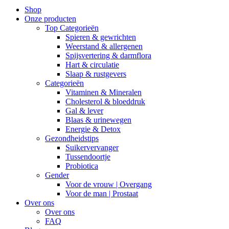
Close
Shop
Menu
Onze producten
Top Categorieën
Spieren & gewrichten
Weerstand & allergenen
Spijsvertering & darmflora
Hart & circulatie
Slaap & rustgevers
Categorieën
Vitaminen & Mineralen
Cholesterol & bloeddruk
Gal & lever
Blaas & urinewegen
Energie & Detox
Gezondheidstips
Suikervervanger
Tussendoortje
Probiotica
Gender
Voor de vrouw | Overgang
Voor de man | Prostaat
Over ons
Over ons
FAQ