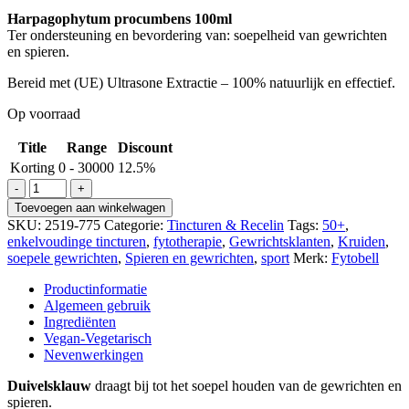
Harpagophytum procumbens 100ml
Ter ondersteuning en bevordering van: soepelheid van gewrichten
en spieren.
Bereid met (UE) Ultrasone Extractie – 100% natuurlijk en effectief.
Op voorraad
Title
Range
Discount
Korting
0 - 30000
12.5%
Harpagophytum
procumbens
Toevoegen aan winkelwagen
Gewrichten
SKU:
2519-775
Categorie:
Tincturen & Recelin
Tags:
50+
,
aantal
enkelvoudinge tincturen
,
fytotherapie
,
Gewrichtsklanten
,
Kruiden
,
soepele gewrichten
,
Spieren en gewrichten
,
sport
Merk:
Fytobell
Productinformatie
Algemeen gebruik
Ingrediënten
Vegan-Vegetarisch
Nevenwerkingen
Duivelsklauw
draagt bij tot het soepel houden van de gewrichten en
spieren.