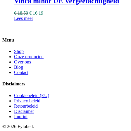
Vinca minor UE Vergeetachtigheid
€
18,50
€
16,19
Lees meer
Menu
Shop
Onze producten
Over ons
Blog
Contact
Disclaimers
Cookiebeleid (EU)
Privacy beleid
Retourbeleid
Disclaimer
Imprint
© 2026 Fytobell.