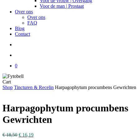
Voor de vrouw | Overgang
Voor de man | Prostaat
Over ons
Over ons
FAQ
Blog
Contact
search
account
0
Close
Cart
Cart
Shop
Tincturen & Recelin
Harpagophytum procumbens Gewrichten
Harpagophytum procumbens
Gewrichten
€
18,50
€
16,19