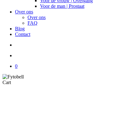
Voor de vrouw | Overgang
Voor de man | Prostaat
Over ons
Over ons
FAQ
Blog
Contact
search
account
0
Close
Cart
Cart
Fytobell Voedingssupplementen
Passiebloem (Passiflora