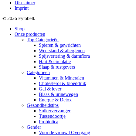
Disclaimer
Imprint
© 2026 Fytobell.
Close
Shop
Menu
Onze producten
Top Categorieën
Spieren & gewrichten
Weerstand & allergenen
Spijsvertering & darmflora
Hart & circulatie
Slaap & rustgevers
Categorieën
Vitaminen & Mineralen
Cholesterol & bloeddruk
Gal & lever
Blaas & urinewegen
Energie & Detox
Gezondheidstips
Suikervervanger
Tussendoortje
Probiotica
Gender
Voor de vrouw | Overgang