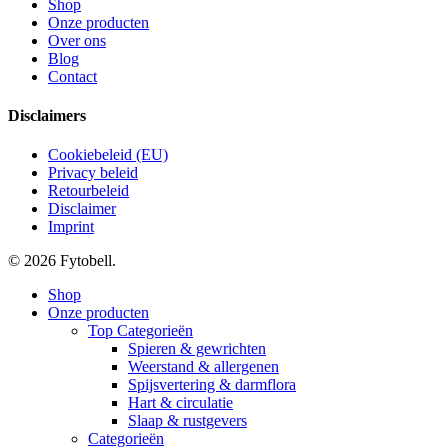
Shop
Onze producten
Over ons
Blog
Contact
Disclaimers
Cookiebeleid (EU)
Privacy beleid
Retourbeleid
Disclaimer
Imprint
© 2026 Fytobell.
Close
Shop
Menu
Onze producten
Top Categorieën
Spieren & gewrichten
Weerstand & allergenen
Spijsvertering & darmflora
Hart & circulatie
Slaap & rustgevers
Categorieën