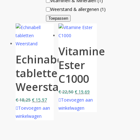
Categorie
Vitaminen & Mineralen
(
1
)
Weerstand & allergenen
(
1
)
Toepassen
Vitamine
Echinabell
Ester
tabletten
C1000
Weerstand
€
22,50
€
19,69
€
18,25
€
15,97
Toevoegen aan
Toevoegen aan
winkelwagen
winkelwagen