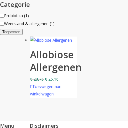
Categorie
Categorie
Probiotica
(
1
)
Weerstand & allergenen
(
1
)
Toepassen
Allobiose
Allergenen
€
28,75
€
25,16
Toevoegen aan
winkelwagen
Menu
Disclaimers