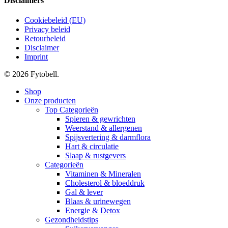
Disclaimers
Cookiebeleid (EU)
Privacy beleid
Retourbeleid
Disclaimer
Imprint
© 2026 Fytobell.
Close
Shop
Menu
Onze producten
Top Categorieën
Spieren & gewrichten
Weerstand & allergenen
Spijsvertering & darmflora
Hart & circulatie
Slaap & rustgevers
Categorieën
Vitaminen & Mineralen
Cholesterol & bloeddruk
Gal & lever
Blaas & urinewegen
Energie & Detox
Gezondheidstips