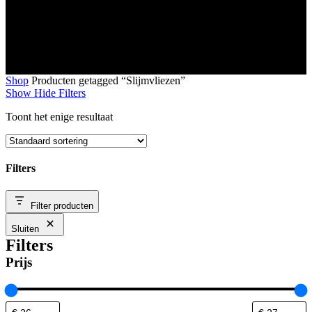
Shop
Producten getagged “Slijmvliezen”
Show
Hide
Filters
Toont het enige resultaat
Filters
Close
Filter producten
Filters
Sluiten
Filters
Prijs