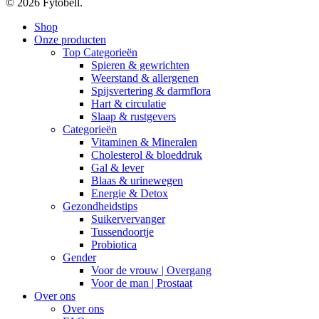
© 2026 Fytobell.
Close
Shop
Menu
Onze producten
Top Categorieën
Spieren & gewrichten
Weerstand & allergenen
Spijsvertering & darmflora
Hart & circulatie
Slaap & rustgevers
Categorieën
Vitaminen & Mineralen
Cholesterol & bloeddruk
Gal & lever
Blaas & urinewegen
Energie & Detox
Gezondheidstips
Suikervervanger
Tussendoortje
Probiotica
Gender
Voor de vrouw | Overgang
Voor de man | Prostaat
Over ons
Over ons