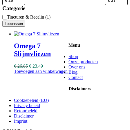
Categorie
Categorie
Tincturen & Recelin
(
1
)
Toepassen
Omega 7
Menu
Slijmvliezen
Shop
Onze producten
€
26,85
€
23,49
Over ons
Toevoegen aan winkelwagen
Blog
Contact
Disclaimers
Cookiebeleid (EU)
Privacy beleid
Retourbeleid
Disclaimer
Imprint