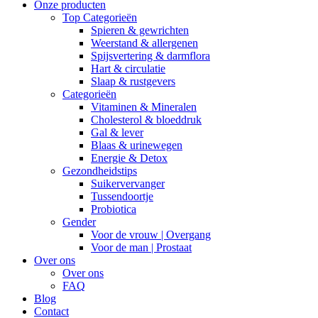
Menu
Onze producten
Top Categorieën
Spieren & gewrichten
Weerstand & allergenen
Spijsvertering & darmflora
Hart & circulatie
Slaap & rustgevers
Categorieën
Vitaminen & Mineralen
Cholesterol & bloeddruk
Gal & lever
Blaas & urinewegen
Energie & Detox
Gezondheidstips
Suikervervanger
Tussendoortje
Probiotica
Gender
Voor de vrouw | Overgang
Voor de man | Prostaat
Over ons
Over ons
FAQ
Blog
Contact