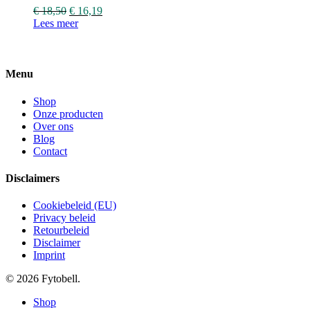
€
18,50
€
16,19
Lees meer
Menu
Shop
Onze producten
Over ons
Blog
Contact
Disclaimers
Cookiebeleid (EU)
Privacy beleid
Retourbeleid
Disclaimer
Imprint
© 2026 Fytobell.
Close
Shop