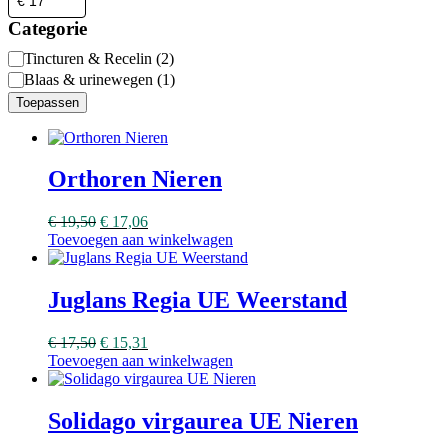
Categorie
Categorie
Tincturen & Recelin
(
2
)
Blaas & urinewegen
(
1
)
Toepassen
Orthoren Nieren
€
19,50
€
17,06
Toevoegen aan winkelwagen
Juglans Regia UE Weerstand
€
17,50
€
15,31
Toevoegen aan winkelwagen
Solidago virgaurea UE Nieren