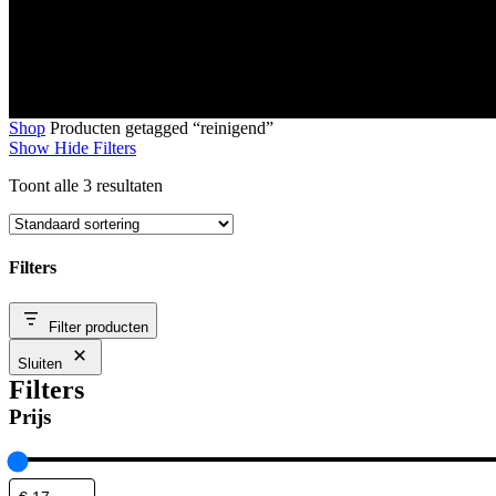
Shop
Producten getagged “reinigend”
Show
Hide
Filters
Toont alle 3 resultaten
Filters
Close
Filter producten
Filters
Sluiten
Filters
Prijs