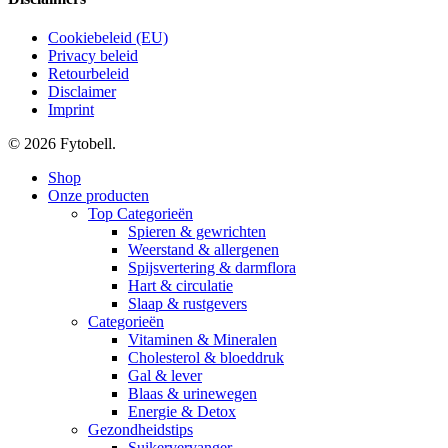
Cookiebeleid (EU)
Privacy beleid
Retourbeleid
Disclaimer
Imprint
© 2026 Fytobell.
Close
Shop
Menu
Onze producten
Top Categorieën
Spieren & gewrichten
Weerstand & allergenen
Spijsvertering & darmflora
Hart & circulatie
Slaap & rustgevers
Categorieën
Vitaminen & Mineralen
Cholesterol & bloeddruk
Gal & lever
Blaas & urinewegen
Energie & Detox
Gezondheidstips
Suikervervanger