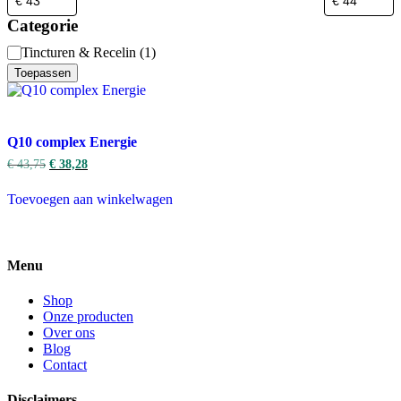
Categorie
Categorie
Tincturen & Recelin
(
1
)
Toepassen
Q10 complex Energie
€
43,75
€
38,28
Toevoegen aan winkelwagen
Menu
Shop
Onze producten
Over ons
Blog
Contact
Disclaimers