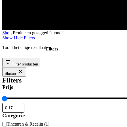
Shop
Producten getagged “mond”
Show
Hide
Filters
Toont het enige resultaat
Filters
Close
Filter producten
Filters
Sluiten
Filters
Prijs
Categorie
Categorie
Tincturen & Recelin
(
1
)