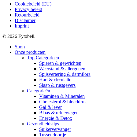
Cookiebeleid (EU)
Privacy beleid
Retourbeleid
Disclaimer
Imprint
© 2026 Fytobell.
Close
Shop
Menu
Onze producten
Top Categorieën
Spieren & gewrichten
Weerstand & allergenen
Spijsvertering & darmflora
Hart & circulatie
Slaap & rustgevers
Categorieën
Vitaminen & Mineralen
Cholesterol & bloeddruk
Gal & lever
Blaas & urinewegen
Energie & Detox
Gezondheidstips
Suikervervanger
Tussendoortje