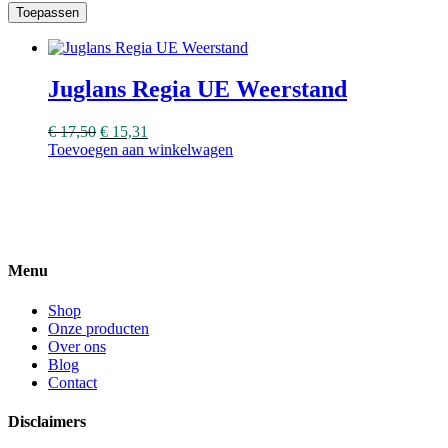
Toepassen
Juglans Regia UE Weerstand
€
17,50
€
15,31
Toevoegen aan winkelwagen
Menu
Shop
Onze producten
Over ons
Blog
Contact
Disclaimers