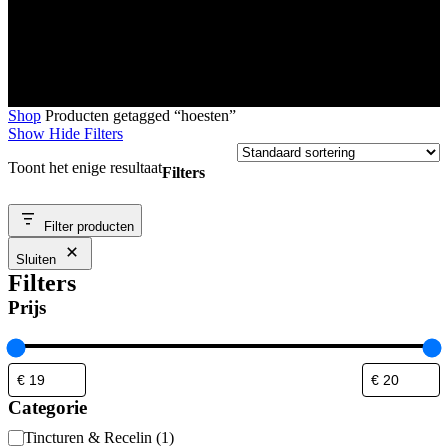
Shop
Producten getagged “hoesten”
Show
Hide
Filters
Toont het enige resultaat
Filters
Close
Filter producten
Filters
Sluiten
Filters
Prijs
Categorie
Categorie
Tincturen & Recelin
(
1
)