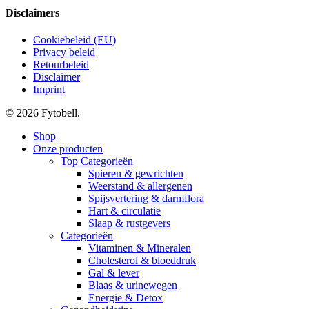
Disclaimers
Cookiebeleid (EU)
Privacy beleid
Retourbeleid
Disclaimer
Imprint
© 2026 Fytobell.
Close
Shop
Menu
Onze producten
Top Categorieën
Spieren & gewrichten
Weerstand & allergenen
Spijsvertering & darmflora
Hart & circulatie
Slaap & rustgevers
Categorieën
Vitaminen & Mineralen
Cholesterol & bloeddruk
Gal & lever
Blaas & urinewegen
Energie & Detox