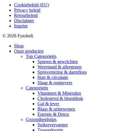
Cookiebeleid (EU)
Privacy beleid
Retourbeleid
Disclaimer
Imprint
© 2026 Fytobell.
Close
Shop
Menu
Onze producten
Top Categorieën
Spieren & gewrichten
Weerstand & allergenen
Spijsvertering & darmflora
Hart & circulatie
Slaap & rustgevers
Categorieën
Vitaminen & Mineralen
Cholesterol & bloeddruk
Gal & lever
Blaas & urinewegen
Energie & Detox
Gezondheidstips
Suikervervanger
Tussendoortje