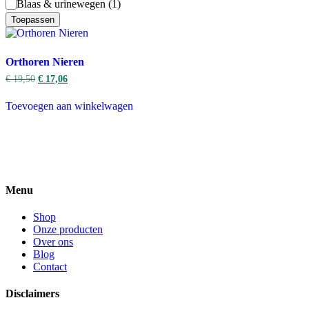
Categorie
Blaas & urinewegen
(
1
)
Toepassen
Orthoren Nieren
€
19,50
€
17,06
Toevoegen aan winkelwagen
Menu
Shop
Onze producten
Over ons
Blog
Contact
Disclaimers