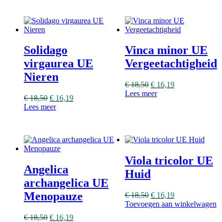
Solidago
Vinca minor UE
virgaurea UE
Vergeetachtigheid
Nieren
€
18,50
€
16,19
Lees meer
€
18,50
€
16,19
Lees meer
Viola tricolor UE
Angelica
Huid
archangelica UE
Menopauze
€
18,50
€
16,19
Toevoegen aan winkelwagen
€
18,50
€
16,19