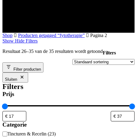
Shop
Producten getagged “fytotherapie”
Pagina 2
Show
Hide
Filters
Resultaat 26–35 van de 35 resultaten wordt getoond
Filters
Close
Filter producten
Filters
Sluiten
Filters
Prijs
Categorie
Categorie
Tincturen & Recelin
(
23
)