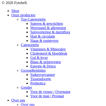
© 2026 Fytobell.
Close
Shop
Menu
Onze producten
Top Categorieën
Spieren & gewrichten
Weerstand & allergenen
Spijsvertering & darmflora
Hart & circulatie
Slaap & rustgevers
Categorieën
Vitaminen & Mineralen
Cholesterol & bloeddruk
Gal & lever
Blaas & urinewegen
Energie & Detox
Gezondheidstips
Suikervervanger
Tussendoortje
Probiotica
Gender
Voor de vrouw | Overgang
Voor de man | Prostaat
Over ons
Over ons