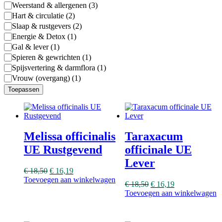
Weerstand & allergenen
(
3
)
Hart & circulatie
(
2
)
Slaap & rustgevers
(
2
)
Energie & Detox
(
1
)
Gal & lever
(
1
)
Spieren & gewrichten
(
1
)
Spijsvertering & darmflora
(
1
)
Vrouw (overgang)
(
1
)
Toepassen
Melissa officinalis
Taraxacum
UE Rustgevend
officinale UE
Lever
€
18,50
€
16,19
Toevoegen aan winkelwagen
€
18,50
€
16,19
Toevoegen aan winkelwagen