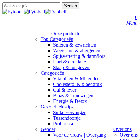
Skip
Search
to
Close
main
Search
s
a
0
content
Menu
Onze producten
Top Categorieën
Spieren & gewrichten
Weerstand & allergenen
Spijsvertering & darmflora
Hart & circulatie
Slaap & rustgevers
Categorieën
Vitaminen & Mineralen
Cholesterol & bloeddruk
Gal & lever
Blaas & urinewegen
Energie & Detox
Gezondheidstips
Suikervervanger
Tussendoortje
Probiotica
Gender
Over ons
Voor de vrouw | Overgang
Over ons