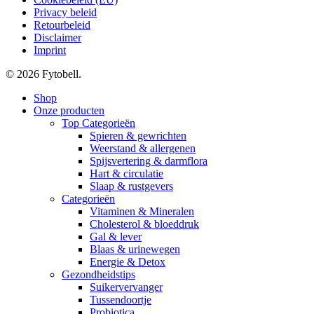
Privacy beleid
Retourbeleid
Disclaimer
Imprint
© 2026 Fytobell.
Close
Shop
Menu
Onze producten
Top Categorieën
Spieren & gewrichten
Weerstand & allergenen
Spijsvertering & darmflora
Hart & circulatie
Slaap & rustgevers
Categorieën
Vitaminen & Mineralen
Cholesterol & bloeddruk
Gal & lever
Blaas & urinewegen
Energie & Detox
Gezondheidstips
Suikervervanger
Tussendoortje
Probiotica