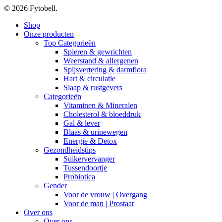
© 2026 Fytobell.
Close
Shop
Menu
Onze producten
Top Categorieën
Spieren & gewrichten
Weerstand & allergenen
Spijsvertering & darmflora
Hart & circulatie
Slaap & rustgevers
Categorieën
Vitaminen & Mineralen
Cholesterol & bloeddruk
Gal & lever
Blaas & urinewegen
Energie & Detox
Gezondheidstips
Suikervervanger
Tussendoortje
Probiotica
Gender
Voor de vrouw | Overgang
Voor de man | Prostaat
Over ons
Over ons