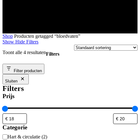
Shop
Producten getagged “bloedvaten”
Show
Hide
Filters
Toont alle 4 resultaten
Filters
Close
Filter producten
Filters
Sluiten
Filters
Prijs
Categorie
Categorie
Hart & circulatie
(
2
)