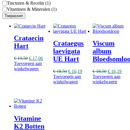
Tincturen & Recelin
(
1
)
Vitaminen & Mineralen
(
1
)
Toepassen
Crataecin
Crataegus
Viscum
Hart
laevigata
album
UE Hart
Bloedsomlo
€
19,50
€
17,06
Toevoegen aan
winkelwagen
€
18,50
€
16,19
€
18,50
€
16,19
Toevoegen aan
Toevoegen aan
winkelwagen
winkelwagen
Vitamine
K2 Botten