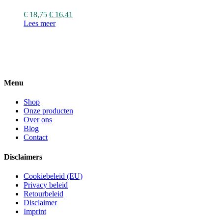
€
18,75
€
16,41
Lees meer
Menu
Shop
Onze producten
Over ons
Blog
Contact
Disclaimers
Cookiebeleid (EU)
Privacy beleid
Retourbeleid
Disclaimer
Imprint